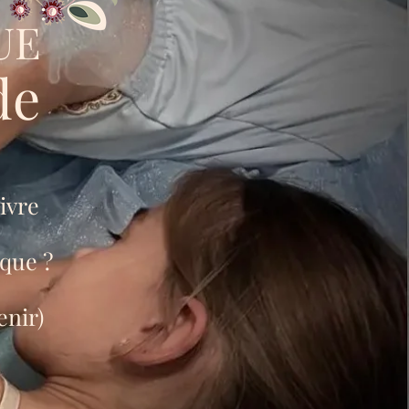
UE
de
ivre
ique ?
enir)