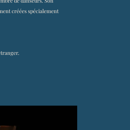
nombre de danseurs. Son
lement créées spécialement
étranger.
4