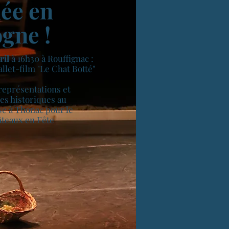
ée en
gne !
ril
à 16h30 à Rouffignac :
llet-film "Le Chat Botté"
représentations et
ses historiques au
e à Thonac pour le
âteaux en Fête