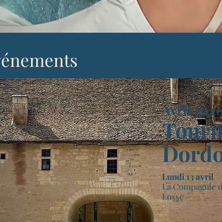
vénements
Avril 202
Tourn
Dordo
Lundi 13 avril
La Compagnie d
Losse