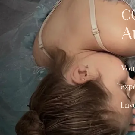
C
A
Vous
l'exp
Envo