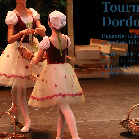
Tourn
Dordo
Dimanche 14 av
projection du Ba
Lundi 15 avril
: 
ateliers de dan
Château de Loss
Festival des Ch