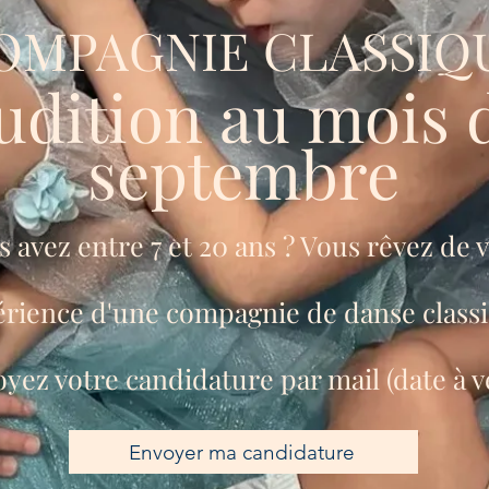
OMPAGNIE CLASSIQ
udition au mois 
septembre
 avez entre 7 et 20 ans ? Vous rêvez de v
érience d'une compagnie de danse class
yez votre candidature par mail (date à v
Envoyer ma candidature