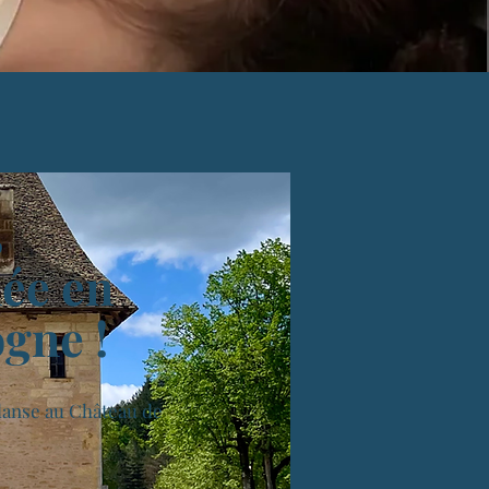
6
ée en
gne !
anse au Château de